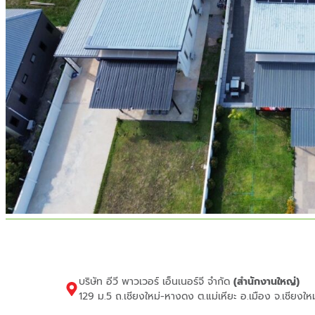
บริษัท อีวี พาวเวอร์ เอ็นเนอร์จี จำกัด
(สำนักงานใหญ่)
129 ม.5 ถ.เชียงใหม่-หางดง ต.แม่เหียะ อ.เมือง จ.เชียงใ