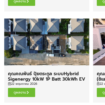
ดูผลงาน
ด
คุณคณพันธ์ ปุ้ยตระกูล ระบบHybrid
คุณ
Sigenergy 10kW 1P Batt 30kWh EV
(8แ
DC Charging 25kW (นครปฐม)
สุรา
22 พฤษภาคม 2026
22 
ดูผลงาน
ด