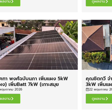
ูผลงาน
ดูผลงาน
คทา พงศ์ฉบับนภา เพิ่มแผง 5kW
คุณชิตกวี จำ
ผง) เพิ่มBatt 7kW (เกาะสมุย
3kW เพิ่มแผ
ษฎร์ธานี)
(เชียงใหม่)
พฤษภาคม 2026
22 พฤษภาคม 2
ูผลงาน
ดูผลงาน