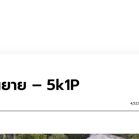
ณยาย – 5k1P
4,52