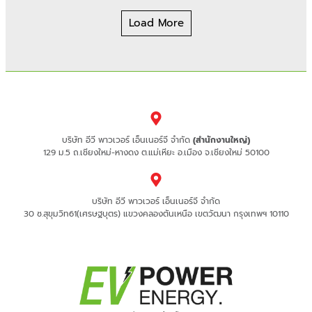
Load More
บริษัท อีวี พาวเวอร์ เอ็นเนอร์จี จำกัด
(สำนักงานใหญ่)
129 ม.5 ถ.เชียงใหม่-หางดง ต.แม่เหียะ อ.เมือง จ.เชียงใหม่ 50100
บริษัท อีวี พาวเวอร์ เอ็นเนอร์จี จำกัด
30 ซ.สุขุมวิท61(เศรษฐบุตร) แขวงคลองตันเหนือ เขตวัฒนา กรุงเทพฯ 10110