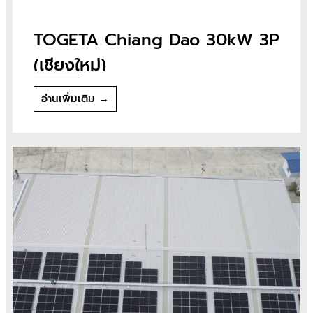
TOGETA Chiang Dao 30kW 3P
(เชียงใหม่)
อ่านเพิ่มเติม →