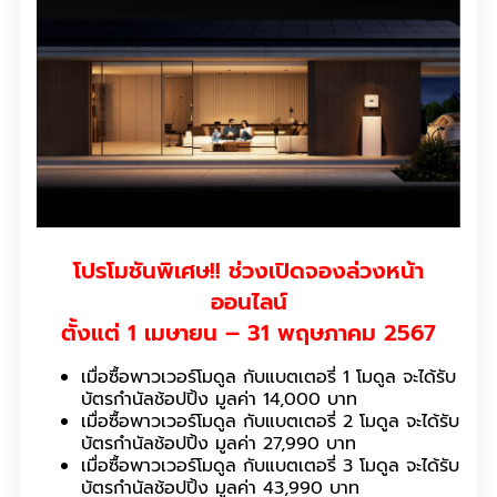
โปรโมชันพิเศษ!! ช่วงเปิดจองล่วงหน้า
ออนไลน์
ตั้งแต่ 1 เมษายน – 31 พฤษภาคม 2567
เมื่อซื้อพาวเวอร์โมดูล กับแบตเตอรี่ 1 โมดูล จะได้รับ
บัตรกำนัลช้อปปิ้ง มูลค่า 14,000 บาท
เมื่อซื้อพาวเวอร์โมดูล กับแบตเตอรี่ 2 โมดูล จะได้รับ
บัตรกำนัลช้อปปิ้ง มูลค่า 27,990 บาท
เมื่อซื้อพาวเวอร์โมดูล กับแบตเตอรี่ 3 โมดูล จะได้รับ
บัตรกำนัลช้อปปิ้ง มูลค่า 43,990 บาท