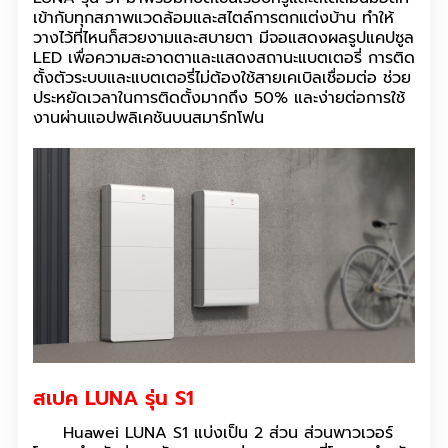
เข้ากับทุกสภาพแวดล้อมและสไตล์การตกแต่งบ้าน ทำให้
วางไว้ที่ไหนก็สวยงามและสบายตา มีจอแสดงผลรูปแคปซูล
LED เพื่อความสะอาดตาและแสดงสถานะแบตเตอรี่ การติด
ตั้งตัวระบบและแบตเตอรี่ไม่ต้องใช้สายเคเบิลเชื่อมต่อ ช่วย
ประหยัดเวลาในการติดตั้งมากถึง 50% และง่ายต่อการใช้
งานผ่านแอปพลิเคชันบนสมาร์ทโฟน
สเปค LUNA รุ่น S1
Huawei LUNA S1 แบ่งเป็น 2 ส่วน ส่วนพาวเวอร์