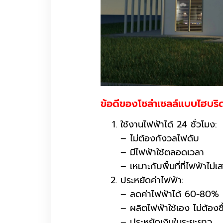
ข้อดีของโซล่าเซลล์แบบไฮบริ
ใช้งานไฟฟ้าได้ 24 ชั่วโมง:
– ไม่ต้องกังวลไฟดับ
– มีไฟฟ้าใช้ตลอดเวลา
– เหมาะกับพื้นที่ที่ไฟฟ้าไม่
ประหยัดค่าไฟฟ้า:
– ลดค่าไฟฟ้าได้ 60-80%
– ผลิตไฟฟ้าใช้เอง ไม่ต้อง
– ประหยัดเงินในระยะยาว