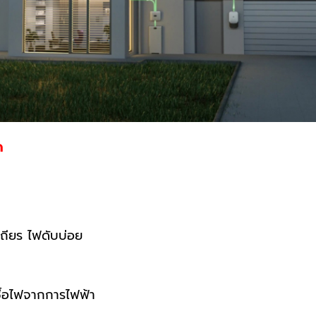
ด
เสถียร ไฟดับบ่อย
ซื้อไฟจากการไฟฟ้า