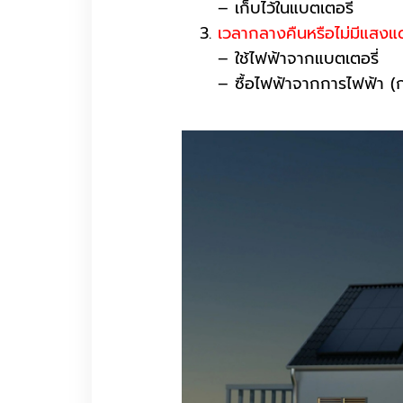
– เก็บไว้ในแบตเตอรี่
เวลากลางคืนหรือไม่มีแสงแ
– ใช้ไฟฟ้าจากแบตเตอรี่
– ซื้อไฟฟ้าจากการไฟฟ้า (