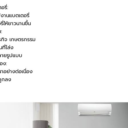
รี่:
งานแบตเตอรี่
่ให้ยาวนานขึ้น
:
ุรกิจ เกษตรกรรม
ที่โล่ง
ลายรูปแบบ
่อง:
าอย่างต่อเนื่อง
ถูกลง