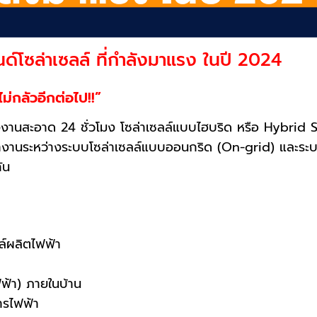
ด์โซล่าเซลล์ ที่กำลังมาแรง ในปี 2024
ม่กลัวอีกต่อไป!!”
งานสะอาด 24 ชั่วโมง โซล่าเซลล์แบบไฮบริด หรือ Hybrid 
ำงานระหว่างระบบโซล่าเซลล์แบบออนกริด (On-grid) และระบ
ัน
์ผลิตไฟฟ้า
ฟฟ้า) ภายในบ้าน
ารไฟฟ้า