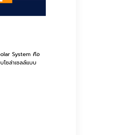
Solar System คือ
บโซล่าเซลล์แบบ