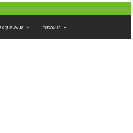
ลงทุนสัมพันธ์
เกี่ยวกับเรา