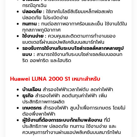
กรณีฉุกเฉิน
ปลอดภัย :
ใช้เทคโนโลยีลิเธียมเหล็กฟอสเฟต
ปลอดภัย ไม่ระเบิดง่าย
ทนทาน :
ทนต่อสภาพอากาศร้อนและเย็น ใช้งานได้ใน
ทุกสภาพภูมิอากาศ
ใช้งานง่าย :
ควบคุมและติดตามการทำงานของ
แบตเตอรี่ผ่านแอปพลิเคชันบนสมาร์ทโฟน
รองรับการใช้งานกับระบบโซล่าเซลล์หลากหลายรูป
แบบ :
สามารถใช้งานกับระบบโซล่าเซลล์แบบออนก
ริด ออฟกริด และไฮบริด
Huawei LUNA 2000 S1 เหมาะสำหรับ
บ้านเรือน
สำรองไฟฟ้าเวลาไฟดับ ลดค่าไฟฟ้า
ธุรกิจ
สำรองไฟฟ้า ลดต้นทุนค่าไฟฟ้า เพิ่ม
ประสิทธิภาพการผลิต
เกษตรกร
สำรองไฟฟ้า สูบน้ำเพื่อการเกษตร โดยไม่
ต้องพึ่งพาไฟฟ้า
ผู้ใช้งานที่ต้องการระบบกักเก็บพลังงาน
ที่มี
ประสิทธิภาพ ปลอดภัย ทนทาน ใช้งานง่าย และ
ควบคุมการทำงานผ่านแอปพลิเคชันบนสมาร์ทโฟน