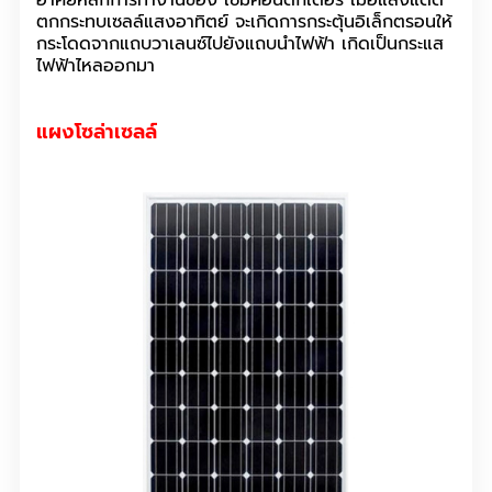
อาศัยหลักการทำงานของ เซมิคอนดักเตอร์ เมื่อแสงแดด
ตกกระทบเซลล์แสงอาทิตย์ จะเกิดการกระตุ้นอิเล็กตรอนให้
กระโดดจากแถบวาเลนซ์ไปยังแถบนำไฟฟ้า เกิดเป็นกระแส
ไฟฟ้าไหลออกมา
แผงโซล่าเซลล์