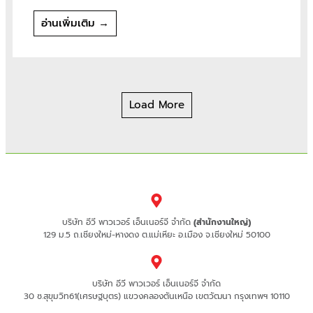
อ่านเพิ่มเติม →
Load More
บริษัท อีวี พาวเวอร์ เอ็นเนอร์จี จำกัด
(สำนักงานใหญ่)
129 ม.5 ถ.เชียงใหม่-หางดง ต.แม่เหียะ อ.เมือง จ.เชียงใหม่ 50100
บริษัท อีวี พาวเวอร์ เอ็นเนอร์จี จำกัด
30 ซ.สุขุมวิท61(เศรษฐบุตร) แขวงคลองตันเหนือ เขตวัฒนา กรุงเทพฯ 10110