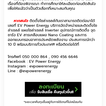
เรื่องที่ต้องพิจารณา ทำการศึกษาให้ละเอียดก่อนตัดสินใจ
เพื่อให้แน่ใจว่าเป็นตัวเลือกที่เหมาะสมกับคุณ
หากสนใจ
ติดตั้งโซล่าเซลล์กับเราสามารถติดต่อมาได้
เลยที่ EV Power Energy บริการจัดจำหน่ายและติดตั้งโซ
ล่าเซลล์ แผงโซล่าเซลล์ Inverter อุปกรณ์การติดตั้ง จุด
ชาร์จ EV สารเคลือบแผง Nano Coating และการ
ออกแบบกรอบอาคารประหยัดพลังงาน ประสบการณ์กว่า
10 ปี พร้อมบริการทั่วประเทศ!!! หรือติดต่อได้ที่
โทรศัพท์ 050 000 864 , 090 456 6646
Facebook : EV Power Energy
Instagram : evpowerenergy
Line : @evpowerenergy
ลงทะเบียน
เพื่อ
รับสินเชื่อ คืนทุนไวขึ้น!!
*ระยะเวลาคืนทุนขึ้นอยู่กับการใช้งานที่ไม่เหมือนกัน