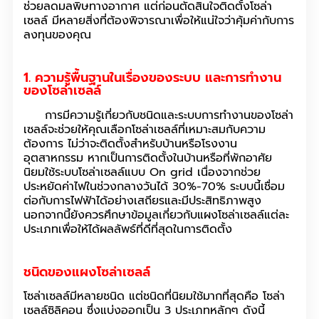
ช่วยลดมลพิษทางอากาศ แต่ก่อนตัดสินใจติดตั้งโซล่า
เซลล์ มีหลายสิ่งที่ต้องพิจารณาเพื่อให้แน่ใจว่าคุ้มค่ากับการ
ลงทุนของคุณ
1. ความรู้พื้นฐานในเรื่องของระบบ และการทำงาน
ของโซล่าเซลล์
การมีความรู้เกี่ยวกับชนิดและระบบการทำงานของโซล่า
เซลล์จะช่วยให้คุณเลือกโซล่าเซลล์ที่เหมาะสมกับความ
ต้องการ ไม่ว่าจะติดตั้งสำหรับบ้านหรือโรงงาน
อุตสาหกรรม หากเป็นการติดตั้งในบ้านหรือที่พักอาศัย
นิยมใช้ระบบโซล่าเซลล์แบบ On grid เนื่องจากช่วย
ประหยัดค่าไฟในช่วงกลางวันได้ 30%-70% ระบบนี้เชื่อม
ต่อกับการไฟฟ้าได้อย่างเสถียรและมีประสิทธิภาพสูง
นอกจากนี้ยังควรศึกษาข้อมูลเกี่ยวกับแผงโซล่าเซลล์แต่ละ
ประเภทเพื่อให้ได้ผลลัพธ์ที่ดีที่สุดในการติดตั้ง
ชนิดของแผงโซล่าเซลล์
โซล่าเซลล์มีหลายชนิด แต่ชนิดที่นิยมใช้มากที่สุดคือ โซล่า
เซลล์ซิลิคอน ซึ่งแบ่งออกเป็น 3 ประเภทหลักๆ ดังนี้