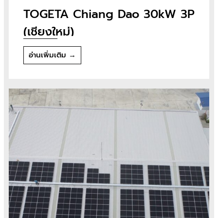
TOGETA Chiang Dao 30kW 3P
(เชียงใหม่)
อ่านเพิ่มเติม →