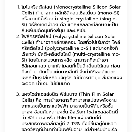
โมโนคริสตัลไลน์ (Monocrystalline Silicon Solar
Cells) ทำมาจาก ผลึกซิลิคอนเชิงเดี่ยว (mono-Si)
หรือบางทีก็เรียกว่า single crystalline (single-
Si) วิธีสังเกตง่ายๆ คือ แต่ละเซลล์จะมีลักษณะเป็น
สี่เหลี่ยมตัดมุมทั้งสี่มุม และมีสีเข้ม
โพลีคริสตัลไลน์ (Polycrystalline Silicon Solar
Cells) ทำมาจากผลึกซิลิคอน โดยทั่วไปเรียกว่า โพลี
คริสตัลไลน์ (polycrystalline,p-Si) แต่บางครั้งก็
เรียกว่า มัลติ-คริสตัลไลน์ (multi-crystalline,mc-
Si) โดยในกระบวนการผลิต สามารถที่จะนำเอา
ซิลิคอนเหลว มาเทใส่โมลด์ที่เป็นสี่หลี่ยมได้เลย ก่อน
ที่จะนำมาตัดเป็นแผ่นบางอีกที จึงทำให้เซลล์แต่ละ
เซลล์เป็นรูปสี่เหลี่ยมจัตุรัส ไม่มีการตัดมุม สีของแผง
จะออก น้ำเงิน ไม่เข้มมาก
แผงโซล่าเซลล์ชนิด ฟิล์มบาง (Thin Film Solar
Cells) คือ การนำเอาสารที่สามารถแปลงพลังงาน
จากแสงเป็นกระแสไฟฟ้า มาฉาบเป็นฟิล์มหรือชั้น
บางๆ ซ้อนกันหลายๆชั้น จึงเรียก โซล่าเซลล์ชนิดนี้
ว่า ฟิล์มบาง หรือ thin film แผ่นชนิดนี้มี
ประสิทธิภาพเฉลี่ยอยู่ที่ 7-13% ทั้งนี้ขึ้นอยู่กับชนิด
ของวัสดุที่นำมาทำเป็นฟิล์มฉาบ แต่สำหรับบ้านเรือ