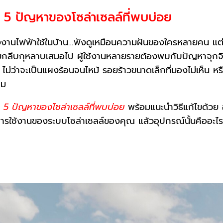
5 ปัญหาของโซล่าเซลล์ที่พบบ่อย
ฟฟ้าใช้ในบ้าน…ฟังดูเหมือนความฝันของใครหลายคน แต่เส
วยกลีบกุหลาบเสมอไป ผู้ใช้งานหลายรายต้องพบกับปัญหาจุกจิ
ม่ว่าจะเป็นแผงร้อนจนไหม้ รอยร้าวขนาดเล็กที่มองไม่เห็น 
าม
ก 5 ปัญหาของโซล่าเซลล์ที่พบบ่อย
พร้อมแนะนำวิธีแก้ไขด้วย 
การใช้งานของระบบโซล่าเซลล์ของคุณ แล้วอุปกรณ์นั้นคืออะไร 