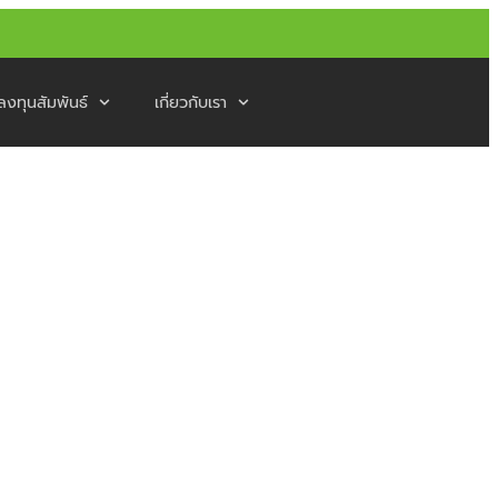
ลงทุนสัมพันธ์
เกี่ยวกับเรา