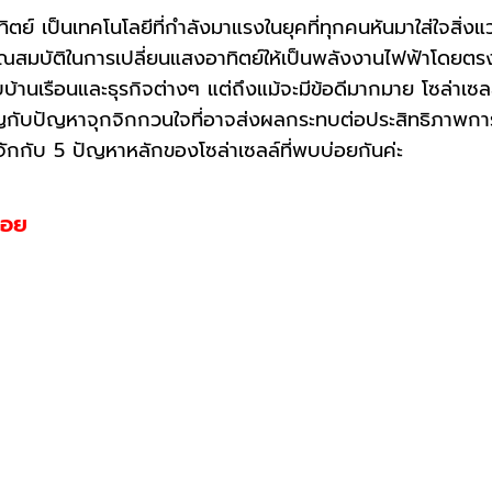
ย์ เป็นเทคโนโลยีที่กำลังมาแรงในยุคที่ทุกคนหันมาใส่ใจสิ่
คุณสมบัติในการเปลี่ยนแสงอาทิตย์ให้เป็นพลังงานไฟฟ้าโดยตรง
บบ้านเรือนและธุรกิจต่างๆ แต่ถึงแม้จะมีข้อดีมากมาย โซล่าเซล
ผชิญกับปัญหาจุกจิกกวนใจที่อาจส่งผลกระทบต่อประสิทธิภาพก
ักกับ 5 ปัญหาหลักของโซล่าเซลล์ที่พบบ่อยกันค่ะ
่อย