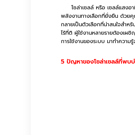
โซล่าเซลล์ หรือ เซลล์แสงอาทิต
พลังงานทางเลือกที่ยั่งยืน ด้วย
กลายเป็นตัวเลือกที่น่าสนใจสำหรั
ไร้ที่ติ ผู้ใช้งานหลายรายต้องเ
การใช้งานของระบบ มาทำความรู้จ
5 ปัญหาของโซล่าเซลล์ที่พบบ