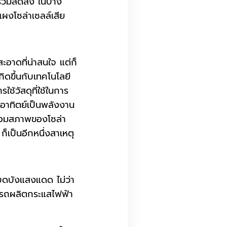
ยรวมลดลง ในบาง
ผงโซล่าเซลล์เสีย
ะอาดที่น่าสนใจ แต่ก็
ิดขึ้นกับเทคโนโลยี
้วัสดุที่ใช้ในการ
อาทิตย์เป็นพลังงาน
ื่อมสภาพของโซล่า
็เป็นอีกหนึ่งสาเหตุ
กบดบังแสงแดด ไม่ว่า
ามารถผลิตกระแสไฟฟ้า