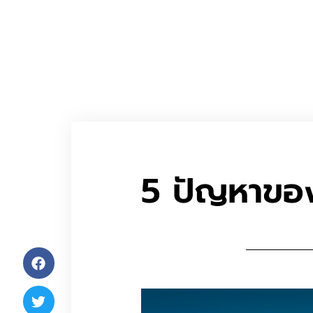
5 ปัญหาของ