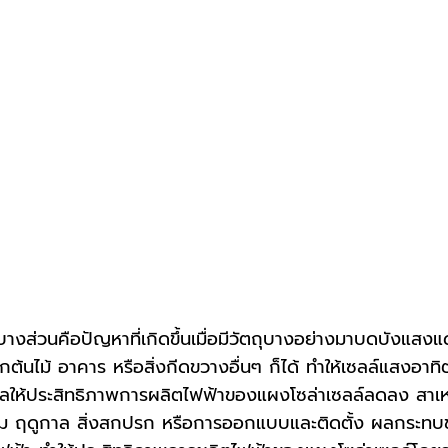
างส่วนคือปัญหาที่เกิดขึ้นเมื่อมีวัตถุบางอย่างมาบดบังแสง
ต้นไม้ อาคาร หรือสิ่งกีดขวางอื่นๆ ก็ได้ ทำให้เซลล์แสงอาทิต
ผลให้ประสิทธิภาพการผลิตไฟฟ้าของแผงโซล่าเซลล์ลดลง สาเ
้อม ฤดูกาล สิ่งสกปรก หรือการออกแบบและติดตั้ง ผลกระท