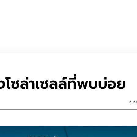
โซล่าเซลล์ที่พบบ่อย
5,15