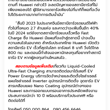
ถ้าสามารถชาร์จรถยนต์ไฟฟ้าได้เร็วเหมือนการเติมน้ำมัน
ตามที่ Huawei กล่าวไว้ จะลดปัญหาของสถานีชาร์จที่ไม่
เพียงพอลงได้ ผู้ใช้สามารถชาร์จเพียงไม่กี่นาทีก็พอที่จะวิ่ง
ไปได้ระยะทางมากเท่าการเติมน้ำมัน”
“สิ้นปี 2023 ในประเทศจีนมีสถานีชาร์จรถยนต์ไฟฟ้า
ทั่วไปทั้งหมด 2.7 ล้านแห่ง และคาดว่าจะเพิ่มขึ้นอีก 40%
ในปี 2024 แต่ยังขาดสถานีชาร์จแบบเร็วหรือ Fast
Charge ซึ่ง Huawei มีแผนที่จะเข้าสู่ตลาดนี้ น่าจะเป็น
ความสนใจในอนาคต สำหรับประเทศไทย Huawei เปิดตัว
สถานีชาร์จ EV เร็วที่สุดในโลก ชาร์จแค่ 8 นาที วิ่งได้ไกล
800 กม. และตอนนี้กำลังมองหานักลงทุนที่อยากทำสถานี
ชาร์จ EV หากผู้ลงทุนท่านไหนสนใจ…
สอบถามข้อมูลเพิ่มเติม
เกี่ยวกับ Liquid-Cooled
Ultra-Fast Charging สามารถติดต่อมาได้เลยที่ EV
Power Energy บริการจัดจำหน่ายและติดตั้งโซล่าเซลล์
แผงโซล่าเซลล์ Inverter อุปกรณ์การติดตั้ง จุดชาร์จ EV
สารเคลือบแผง Nano Coating อุปกรณ์ต่างๆของ
Huawei และการออกแบบกรอบอาคารประหยัดพลังงาน
ประสบการณ์กว่า 10 ปี พร้อมบริการทั่วประเทศ!!! หรือ
ติดต่อได้ที่
โทรศัพท์ 050 000 864 , 090 456 6646