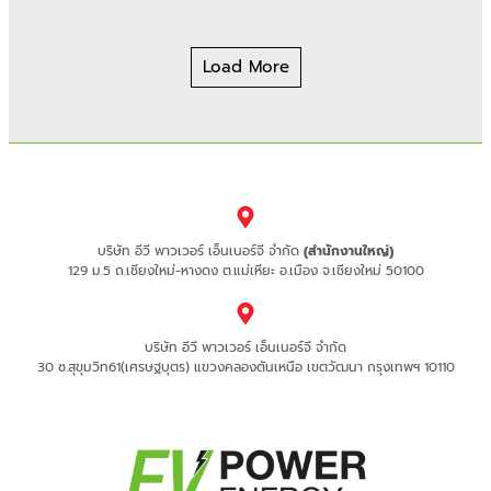
Load More
บริษัท อีวี พาวเวอร์ เอ็นเนอร์จี จำกัด
(สำนักงานใหญ่)
129 ม.5 ถ.เชียงใหม่-หางดง ต.แม่เหียะ อ.เมือง จ.เชียงใหม่ 50100
บริษัท อีวี พาวเวอร์ เอ็นเนอร์จี จำกัด
30 ซ.สุขุมวิท61(เศรษฐบุตร) แขวงคลองตันเหนือ เขตวัฒนา กรุงเทพฯ 10110