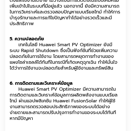
ตั้งและใช้งานได้ง่าย ไม่ว่าจะเป็นการติดตั้งในระบบใหม่หรือ
เพิ่มเข้าไปในระบบที่มีอยู่แล้ว นอกจากนี้ ยังมีความสามารถ
ในการวิเคราะห์และตรวจสอบปัญหาแบบเรียลไทม์ ทำให้การ
บำรุงรักษาและการแก้ไขปัญหาทำได้อย่างรวดเร็วและมี
ประสิทธิภาพ
5. ความปลอดภัย
เทคโนโลยี Huawei Smart PV Optimizer ยังมี
ระบบ Rapid Shutdown ซึ่งเป็นฟังก์ชันที่ช่วยเพิ่มความ
ปลอดภัยในการใช้งาน โดยสามารถหยุดการทำงานของ
แผงโซล่าเซลล์ได้ทันทีในกรณีที่เกิดเหตุฉุกเฉิน ทำให้มั่นใจ
ได้ว่าการใช้งานจะปลอดภัยสำหรับผู้ใช้งานและทรัพย์สิน
6. การติดตามและวิเคราะห์ข้อมูล
Huawei Smart PV Optimizer มีความสามารถใน
การติดตามและวิเคราะห์ข้อมูลการผลิตพลังงานแบบเรียล
ไทม์ ผ่านแอปพลิเคชัน Huawei FusionSolar ทำให้ผู้ใช้
งานสามารถตรวจสอบประสิทธิภาพของระบบได้อย่าง
ง่ายดายและสามารถปรับปรุงการทำงานของระบบได้ทันที
หากมีปัญหา