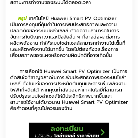
สถานะการทำงานของระบบได้ตลอดเวลา
สรุป
เทคโนโลยี Huawei Smart PV Optimizer
เป็นการลงทุนที่คุ้มค่าในการเพิ่มประสิทธิภาพและความ
ปลอดภัยของระบบโซล่าเซลล์ ด้วยความสามารถในการ
จัดการกับปัญหาเงาและปัจจัยอื่น ๆ ที่อาจส่งผลต่อการ
ผลิตพลังงาน ทำให้ระบบโซล่าเซลล์สามารถทำงานได้เต็มที่
และผลิตพลังงานได้มากขึ้น โดยไม่ต้องกังวลเรื่องการ
เสื่อมสภาพของแผงหรือความผิดปกติที่อาจเกิดขึ้น
การเลือกใช้ Huawei Smart PV Optimizer เป็นการ
ตัดสินใจที่ชาญฉลาดในการเพิ่มประสิทธิภาพของระบบโซล่า
เซลล์ ทั้งในแง่ของการประหยัดต้นทุนและการเพิ่มพลังงาน
ไฟฟ้าที่ผลิตได้ หากคุณกำลังมองหาเทคโนโลยีที่สามารถ
ปรับปรุงระบบโซล่าเซลล์ให้มีประสิทธิภาพมากขึ้นและ
สามารถใช้งานได้ยาวนาน Huawei Smart PV Optimizer
คือคำตอบที่คุณไม่ควรมองข้าม
ลงทะเบียน
โปรโมชัน
โซล่าเซลล์ ราคาพิเศษ