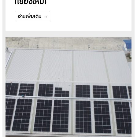
(เชียงใหม่)
อ่านเพิ่มเติม →