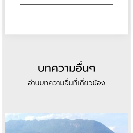
บทความอื่นๆ
อ่านบทความอื่นที่เกี่ยวข้อง