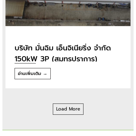
บริษัท มั่นฉิม เอ็นจิเนียริ่ง จำกัด
150kW 3P (สมุทรปราการ)
อ่านเพิ่มเติม →
Load More