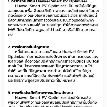
1. การทำงานของ Huawei Smart PV Optimizer
Huawei Smart PV Optimizer เป็นเทคโนโลยีที่ถูก
ออกแบบมาเพื่อเพิ่มประสิทธิภาพของแผงโซล่าเซลล์ โดยจะ
ติดตั้งระหว่างแผงโซล่าเซลล์กับอินเวอร์เตอร์ เทคโนโลยีนี้
มีความสามารถในการตรวจจับและปรับแต่งแรงดันไฟฟ้า
ของแผงแต่ละแผงให้เหมาะสมที่สุด ทำให้การผลิตพลังงาน
ไฟฟ้ามีประสิทธิภาพสูงสุดไม่ว่าจะมีเงาหรือไม่มีเงาตกกระ
ทบ
2. การจัดการกับปัญหาเงา
หนึ่งในความสามารถหลักของ Huawei Smart PV
Optimizer คือการจัดการกับปัญหาเงาที่ตกกระทบบนแผง
โซล่าเซลล์ ซึ่งอาจลดประสิทธิภาพการทำงานของระบบ โดย
เทคโนโลยีนี้สามารถแยกแผงที่มีปัญหาออกจากระบบได้
ทำให้แผงที่ไม่มีปัญหาสามารถทำงานได้เต็มที่โดยไม่ถูก
กระทบจากแผงที่มีเงาบัง ส่งผลให้การผลิตไฟฟ้ายังคงมี
ประสิทธิภาพสูงสุดแม้ในสภาวะที่ไม่เหมาะสม
3. การเพิ่มประสิทธิภาพการผลิตพลังงาน
Huawei Smart PV Optimizer ช่วยให้การผลิต
พลังงานไฟฟ้าจากแผงโซล่าเซลล์มีประสิทธิภาพเพิ่มขึ้นถึง