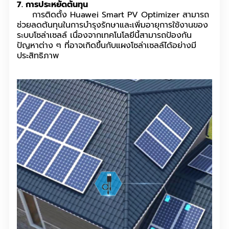
7. การประหยัดต้นทุน
การติดตั้ง Huawei Smart PV Optimizer สามารถ
ช่วยลดต้นทุนในการบำรุงรักษาและเพิ่มอายุการใช้งานของ
ระบบโซล่าเซลล์ เนื่องจากเทคโนโลยีนี้สามารถป้องกัน
ปัญหาต่าง ๆ ที่อาจเกิดขึ้นกับแผงโซล่าเซลล์ได้อย่างมี
ประสิทธิภาพ